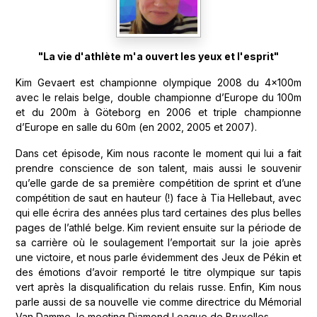
"La vie d'athlète m'a ouvert les yeux et l'esprit"
Kim Gevaert est championne olympique 2008 du 4x100m
avec le relais belge, double championne d’Europe du 100m
et du 200m à Göteborg en 2006 et triple championne
d’Europe en salle du 60m (en 2002, 2005 et 2007).
Dans cet épisode, Kim nous raconte le moment qui lui a fait
prendre conscience de son talent, mais aussi le souvenir
qu’elle garde de sa première compétition de sprint et d’une
compétition de saut en hauteur (!) face à Tia Hellebaut, avec
qui elle écrira des années plus tard certaines des plus belles
pages de l’athlé belge. Kim revient ensuite sur la période de
sa carrière où le soulagement l’emportait sur la joie après
une victoire, et nous parle évidemment des Jeux de Pékin et
des émotions d’avoir remporté le titre olympique sur tapis
vert après la disqualification du relais russe. Enfin, Kim nous
parle aussi de sa nouvelle vie comme directrice du Mémorial
Van Damme, le meeting Diamond League de Bruxelles.