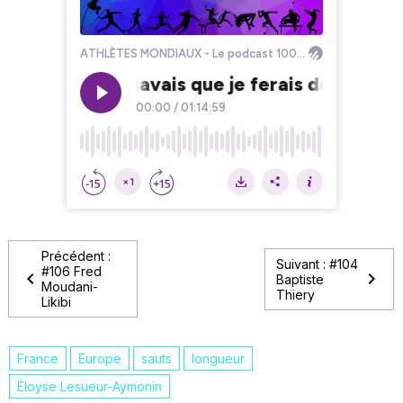
Précédent :
Suivant : #104
#106 Fred
Baptiste
Moudani-
Thiery
Likibi
France
Europe
sauts
longueur
Éloyse Lesueur-Aymonin