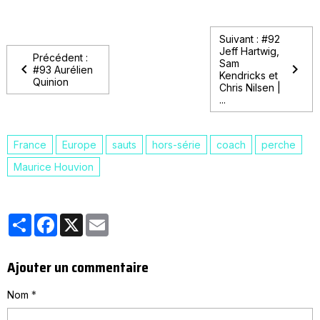
Suivant : #92
Jeff Hartwig,
Précédent :
Sam
#93 Aurélien
Kendricks et
Quinion
Chris Nilsen |
...
France
Europe
sauts
hors-série
coach
perche
Maurice Houvion
Partager
Facebook
X
Email
Ajouter un commentaire
Nom