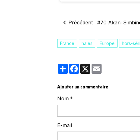
Précédent : #70 Akani Simbin
France
haies
Europe
hors-sér
Partager
Facebook
X
Email
Ajouter un commentaire
Nom
E-mail