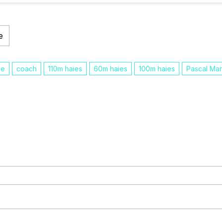
e
ie
coach
110m haies
60m haies
100m haies
Pascal Mar