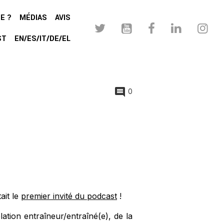
E ?
MÉDIAS
AVIS
ST
EN/ES/IT/DE/EL
0
ait le
premier invité du podcast
!
tion entraîneur/entraîné(e), de la